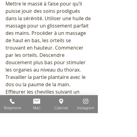
Mettre le massé à l’aise pour qu’il 
puisse jouir des soins prodigués 
dans la sérénité. Utiliser une huile de 
massage pour un glissement parfait 
des mains. Procéder à un massage 
de haut en bas, les orteils se 
trouvant en hauteur. Commencer 
par les orteils. Descendre 
doucement plus bas pour stimuler 
les organes au niveau du thorax. 
Travailler la partie plantaire avec le 
dos ou la paume de la main. 
Effleurer les chevilles suivant un 
mouvement circulaire. Finir sur le 
dessus des pieds avec des 
Téléphone
Mail
Cabinet
Instagram
mouvements en va-et-vient, plus 
forts en ascendant et plus légers en 
descendant. Continuer et terminer 
jusqu’aux jambes. 