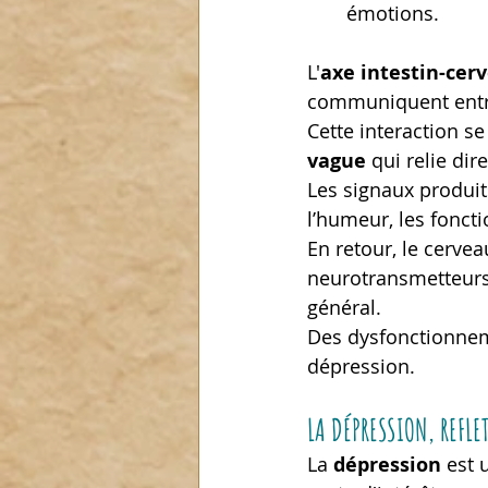
émotions.
L'
axe intestin-cer
communiquent entr
Cette interaction se
vague
 qui relie dir
Les signaux produit
l’humeur, les fonct
En retour, le cerve
neurotransmetteurs,
général.
Des dysfonctionneme
dépression.
LA DÉPRESSION, REFLE
La 
dépression
 est 