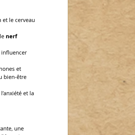
 et le cerveau 
le 
nerf 
influencer 
mones et 
u bien-être 
anxiété et la 
tante, une 