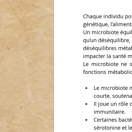
Chaque individu pos
génétique, l’alimen
Un microbiote équil
qu’un déséquilibre,
déséquilibres méta
impacter la santé m
Le microbiote ne se
fonctions métaboli
Le microbiote m
courte, soutenan
Il joue un rôle
immunitaire.
Certaines bact
sérotonine et l