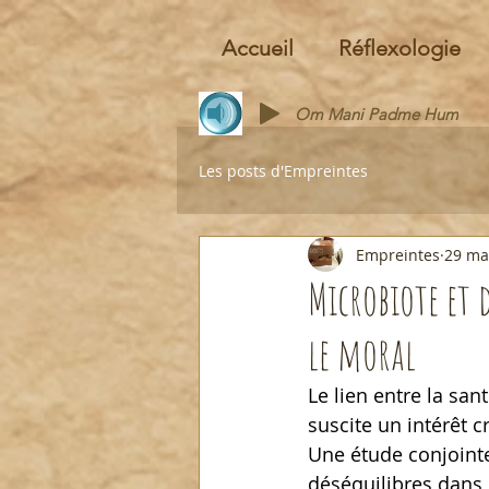
Accueil
Réflexologie
Om Mani Padme Hum
Les posts d'Empreintes
Empreintes
29 ma
Microbiote et 
le moral
Le lien entre la sa
suscite un intérêt 
Une étude conjointe 
déséquilibres dans 