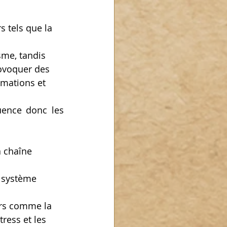
 tels que la 
sme, tandis 
rovoquer des 
mations et 
uence donc les 
 chaîne 
e système 
urs comme la 
ress et les 