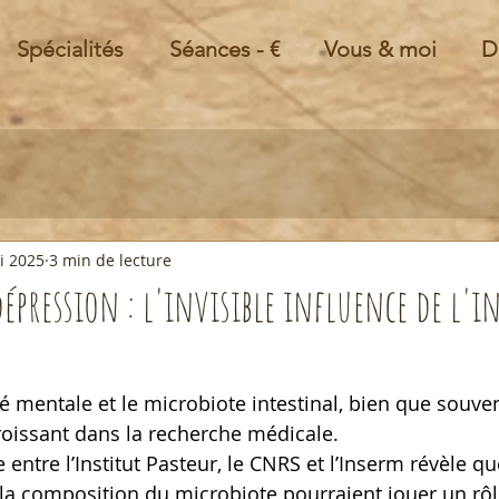
Spécialités
Séances - €
Vous & moi
D
i 2025
3 min de lecture
dépression : l'invisible influence de l'i
nté mentale et le microbiote intestinal, bien que souv
croissant dans la recherche médicale.
entre l’Institut Pasteur, le CNRS et l’Inserm révèle qu
la composition du microbiote pourraient jouer un rô