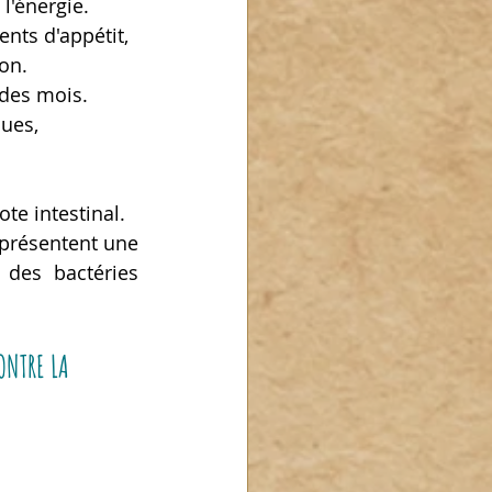
l'énergie.
nts d'appétit, 
ion.
 des mois.
ues, 
te intestinal.
présentent une 
 des bactéries 
ONTRE LA 