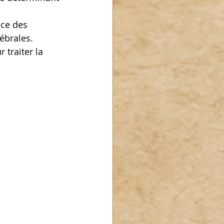
nce des 
ébrales.
traiter la 