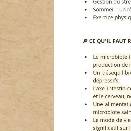
Gestion du stre
Sommeil : un rô
Exercice physiq
🔎 CE QU'IL FAUT
Le microbiote i
production de 
Un déséquilibre
dépressifs.
L'axe intestin-
et le cerveau, 
Une alimentati
microbiote sain
Le mode de vie,
significatif su