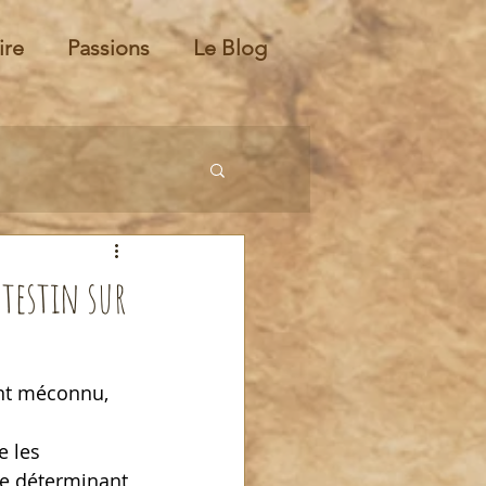
ire
Passions
Le Blog
ntestin sur
ent méconnu, 
e les 
le déterminant 