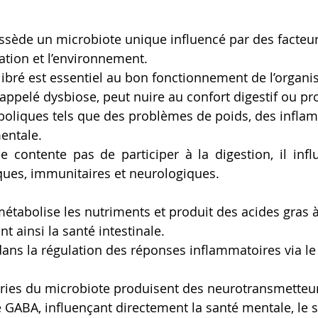
sède un microbiote unique influencé par des facteurs
tation et l’environnement.
ibré est essentiel au bon fonctionnement de l’organi
 appelé dysbiose, peut nuire au confort digestif ou p
boliques tels que des problèmes de poids, des inflam
entale.
 contente pas de participer à la digestion, il infl
ques, immunitaires et neurologiques.
étabolise les nutriments et produit des acides gras à
t ainsi la santé intestinale.
 dans la régulation des réponses inflammatoires via l
éries du microbiote produisent des neurotransmette
e GABA, influençant directement la santé mentale, le st